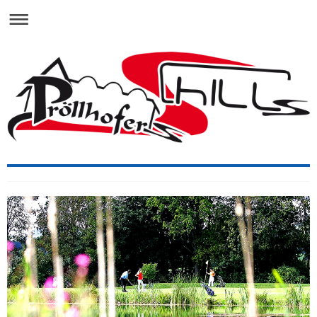
Gasthof Knoll "Pröllhofer" - Café-Bar HILLS