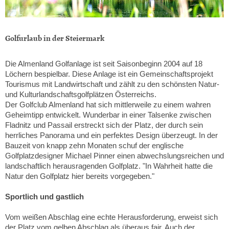
Golfurlaub in der Steiermark
Die Almenland Golfanlage ist seit Saisonbeginn 2004 auf 18
Löchern bespielbar. Diese Anlage ist ein Gemeinschaftsprojekt
Tourismus mit Landwirtschaft und zählt zu den schönsten Natur-
und Kulturlandschaftsgolfplätzen Österreichs.
Der Golfclub Almenland hat sich mittlerweile zu einem wahren
Geheimtipp entwickelt. Wunderbar in einer Talsenke zwischen
Fladnitz und Passail erstreckt sich der Platz, der durch sein
herrliches Panorama und ein perfektes Design überzeugt. In der
Bauzeit von knapp zehn Monaten schuf der englische
Golfplatzdesigner Michael Pinner einen abwechslungsreichen und
landschaftlich herausragenden Golfplatz. "In Wahrheit hatte die
Natur den Golfplatz hier bereits vorgegeben."
Sportlich und gastlich
Vom weißen Abschlag eine echte Herausforderung, erweist sich
der Platz vom gelben Abschlag als überaus fair. Auch der